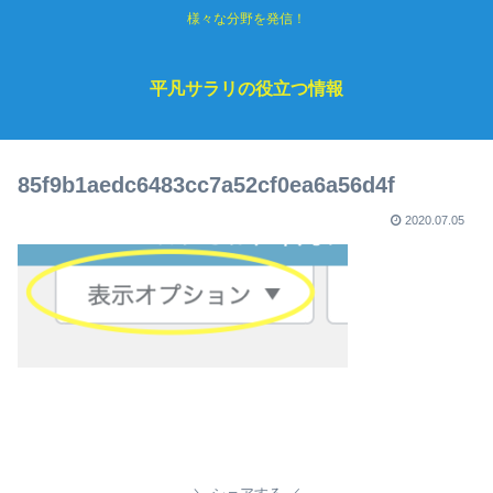
様々な分野を発信！
平凡サラリの役立つ情報
85f9b1aedc6483cc7a52cf0ea6a56d4f
2020.07.05