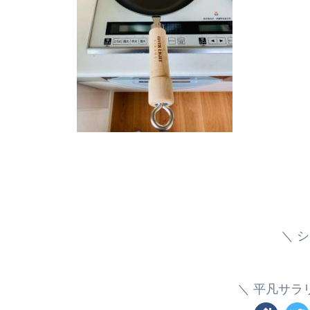
シ
平凡サラ